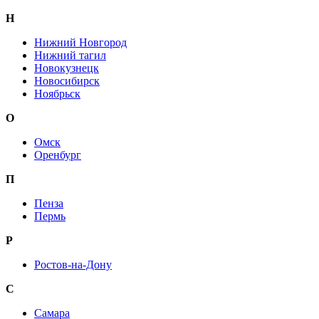
Н
Нижний Новгород
Нижний тагил
Новокузнецк
Новосибирск
Ноябрьск
О
Омск
Оренбург
П
Пенза
Пермь
Р
Ростов-на-Дону
С
Самара