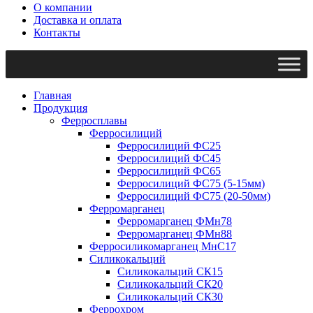
О компании
Доставка и оплата
Контакты
Главная
Продукция
Ферросплавы
Ферросилиций
Ферросилиций ФС25
Ферросилиций ФС45
Ферросилиций ФС65
Ферросилиций ФС75 (5-15мм)
Ферросилиций ФС75 (20-50мм)
Ферромарганец
Ферромарганец ФМн78
Ферромарганец ФМн88
Ферросиликомарганец МнС17
Силикокальций
Силикокальций СК15
Силикокальций СК20
Силикокальций СК30
Феррохром