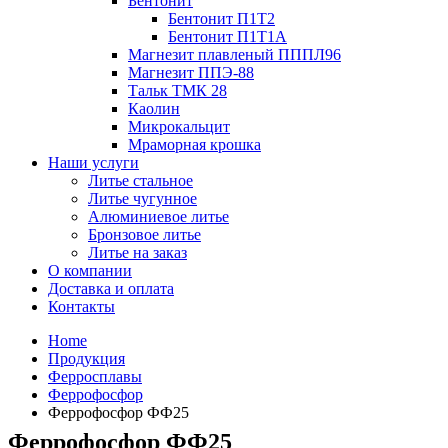
Бентонит
Бентонит П1Т2
Бентонит П1Т1А
Магнезит плавленый ПППЛ96
Магнезит ППЭ-88
Тальк ТМК 28
Каолин
Микрокальцит
Мраморная крошка
Наши услуги
Литье стальное
Литье чугунное
Алюминиевое литье
Бронзовое литье
Литье на заказ
О компании
Доставка и оплата
Контакты
Home
Продукция
Ферросплавы
Феррофосфор
Феррофосфор ФФ25
Феррофосфор ФФ25