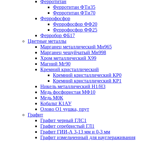
Ферротитан
Ферротитан ФТи35
Ферротитан ФТи70
Феррофосфор
Феррофосфор ФФ20
Феррофосфор ФФ25
Ферробор ФБ17
Цветные металлы
Марганец металлический Мн965
Марганец чешуйчатый Мн998
Хром металлический Х99
Магний Мг90
Кремний кристаллический
Кремний кристаллический КР0
Кремний кристаллический КР1
Никель металлический Н1/Н3
Медь фосфористая МФ10
Медь М0К
Кобальт К1АУ
Олово О1 чушка, прут
Графит
Графит черный ГЛС1
Графит серебристый ГЛ1
Графит ГИИ-А 3-13 мм и 0-3 мм
Графит измельченный для науглераживания