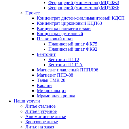
Ферроцерий (мишметалл) МЦ50Ж3
Ферроцерий (мишметалл) МЦ50Ж6
Прочее
Концентрат дистен-силлиманитовый КДСП
Концентрат цирконовый КЦП63
Концентрат ильменитовый
Концентрат рутиловый
Плавиковый шпат
Плавиковый шпат ФК75
Плавиковый шпат ФК92
Бентонит
Бентонит П1Т2
Бентонит П1Т1А
Магнезит плавленый ПППЛ96
Магнезит ППЭ-88
Тальк ТМК 28
Каолин
Микрокальцит
Мраморная крошка
Наши услуги
Литье стальное
Литье чугунное
Алюминиевое литье
Бронзовое литье
Литье на заказ