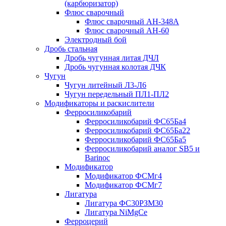
(карбюризатор)
Флюс сварочный
Флюс сварочный АН-348А
Флюс сварочный АН-60
Электродный бой
Дробь стальная
Дробь чугунная литая ДЧЛ
Дробь чугунная колотая ДЧК
Чугун
Чугун литейный Л3-Л6
Чугун передельный ПЛ1-ПЛ2
Модификаторы и раскислители
Ферросиликобарий
Ферросиликобарий ФС65Ба4
Ферросиликобарий ФС65Ба22
Ферросиликобарий ФС65Ба5
Ферросиликобарий аналог SB5 и
Barinoc
Модификатор
Модификатор ФСМг4
Модификатор ФСМг7
Лигатура
Лигатура ФС30РЗМ30
Лигатура NiMgCe
Ферроцерий