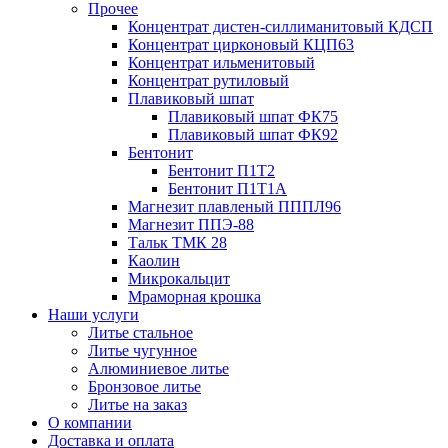
Прочее
Концентрат дистен-силлиманитовый КДСП
Концентрат цирконовый КЦП63
Концентрат ильменитовый
Концентрат рутиловый
Плавиковый шпат
Плавиковый шпат ФК75
Плавиковый шпат ФК92
Бентонит
Бентонит П1Т2
Бентонит П1Т1А
Магнезит плавленый ПППЛ96
Магнезит ППЭ-88
Тальк ТМК 28
Каолин
Микрокальцит
Мраморная крошка
Наши услуги
Литье стальное
Литье чугунное
Алюминиевое литье
Бронзовое литье
Литье на заказ
О компании
Доставка и оплата