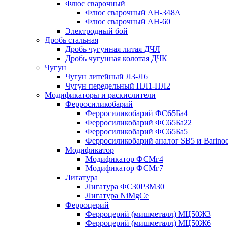
Флюс сварочный
Флюс сварочный АН-348А
Флюс сварочный АН-60
Электродный бой
Дробь стальная
Дробь чугунная литая ДЧЛ
Дробь чугунная колотая ДЧК
Чугун
Чугун литейный Л3-Л6
Чугун передельный ПЛ1-ПЛ2
Модификаторы и раскислители
Ферросиликобарий
Ферросиликобарий ФС65Ба4
Ферросиликобарий ФС65Ба22
Ферросиликобарий ФС65Ба5
Ферросиликобарий аналог SB5 и Barino
Модификатор
Модификатор ФСМг4
Модификатор ФСМг7
Лигатура
Лигатура ФС30РЗМ30
Лигатура NiMgCe
Ферроцерий
Ферроцерий (мишметалл) МЦ50Ж3
Ферроцерий (мишметалл) МЦ50Ж6