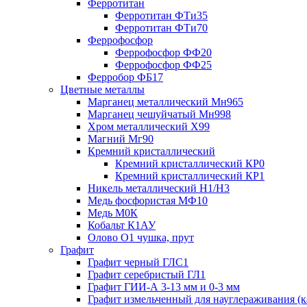
Ферротитан
Ферротитан ФТи35
Ферротитан ФТи70
Феррофосфор
Феррофосфор ФФ20
Феррофосфор ФФ25
Ферробор ФБ17
Цветные металлы
Марганец металлический Мн965
Марганец чешуйчатый Мн998
Хром металлический Х99
Магний Мг90
Кремний кристаллический
Кремний кристаллический КР0
Кремний кристаллический КР1
Никель металлический Н1/Н3
Медь фосфористая МФ10
Медь М0К
Кобальт К1АУ
Олово О1 чушка, прут
Графит
Графит черный ГЛС1
Графит серебристый ГЛ1
Графит ГИИ-А 3-13 мм и 0-3 мм
Графит измельченный для науглераживания (