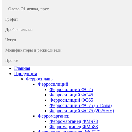
Олово О1 чушка, прут
Графит
Дробь стальная
Чугун
Модификаторы и раскислители
Прочее
Главная
Продукция
Ферросплавы
Ферросилиций
Ферросилиций ФС25
Ферросилиций ФС45
Ферросилиций ФС65
Ферросилиций ФС75 (5-15мм)
Ферросилиций ФС75 (20-50мм)
Ферромарганец
Ферромарганец ФМн78
Ферромарганец ФМн88
Ферросиликомарганец МнС17