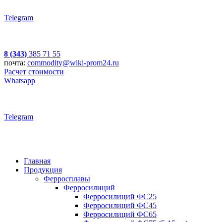
Telegram
8 (343)
385 71 55
почта:
commodity@wiki-prom24.ru
Расчет стоимости
Whatsapp
Telegram
Главная
Продукция
Ферросплавы
Ферросилиций
Ферросилиций ФС25
Ферросилиций ФС45
Ферросилиций ФС65