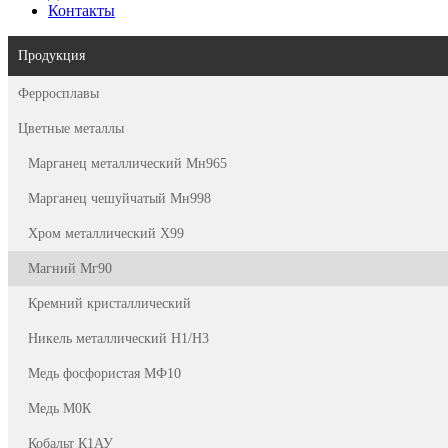
Контакты
Продукция
Ферросплавы
Цветные металлы
Марганец металлический Мн965
Марганец чешуйчатый Мн998
Хром металлический Х99
Магний Мг90
Кремний кристаллический
Никель металлический Н1/Н3
Медь фосфористая МФ10
Медь М0К
Кобальт К1АУ